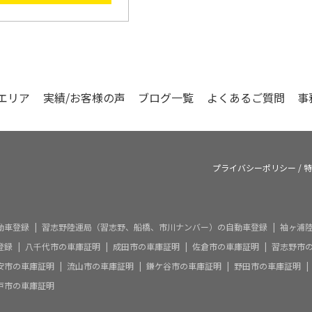
エリア
実績/お客様の声
ブログ一覧
よくあるご質問
事
プライバシーポリシー
/
特
動車登録
習志野陸運局（習志野、船橋、市川ナンバー）の自動車登録
袖ヶ浦
登録
八千代市の車庫証明
成田市の車庫証明
佐倉市の車庫証明
習志野市
安市の車庫証明
流山市の車庫証明
鎌ケ谷市の車庫証明
野田市の車庫証明
戸市の車庫証明