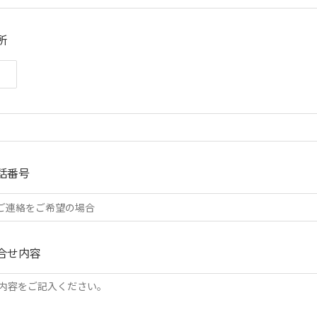
所
話番号
合せ内容