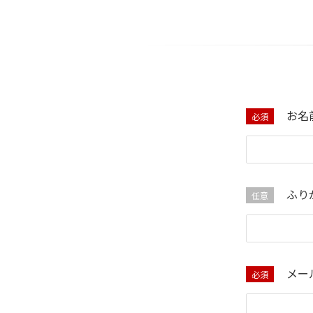
お名
必須
ふり
任意
メー
必須