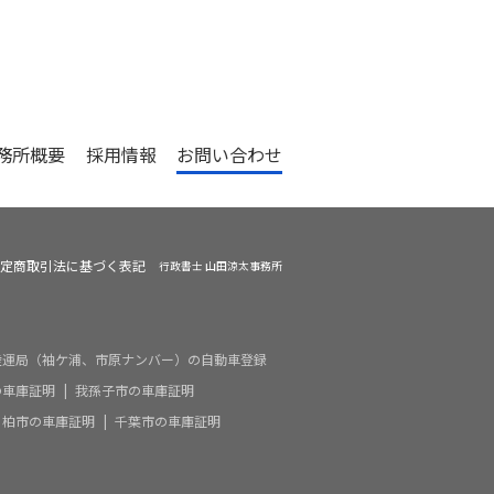
務所概要
採用情報
お問い合わせ
定商取引法に基づく表記
行政書士 山田涼太事務所
陸運局（袖ケ浦、市原ナンバー）の自動車登録
の車庫証明
我孫子市の車庫証明
柏市の車庫証明
千葉市の車庫証明