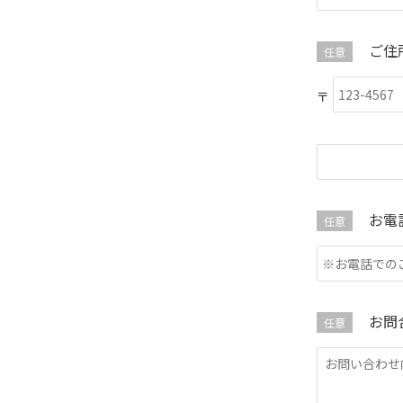
ご住
任意
お電
任意
お問
任意