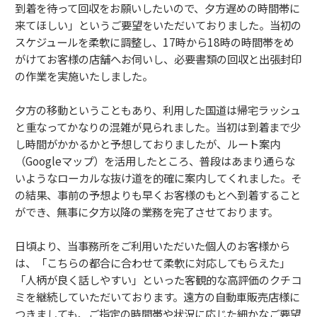
到着を待って回収をお願いしたいので、夕方遅めの時間帯に
来てほしい」というご要望をいただいておりました。当初の
スケジュールを柔軟に調整し、17時から18時の時間帯をめ
がけてお客様の店舗へお伺いし、必要書類の回収と出張封印
の作業を実施いたしました。
夕方の移動ということもあり、利用した国道は帰宅ラッシュ
と重なってかなりの混雑が見られました。当初は到着まで少
し時間がかかるかと予想しておりましたが、ルート案内
（Googleマップ）を活用したところ、普段はあまり通らな
いようなローカルな抜け道を的確に案内してくれました。そ
の結果、事前の予想よりも早くお客様のもとへ到着すること
ができ、無事に夕方以降の業務を完了させております。
日頃より、当事務所をご利用いただいた個人のお客様から
は、「こちらの都合に合わせて柔軟に対応してもらえた」
「人柄が良く話しやすい」といった客観的な高評価のクチコ
ミを継続していただいております。遠方の自動車販売店様に
つきましても、ご指定の時間帯や状況に応じた細かなご要望