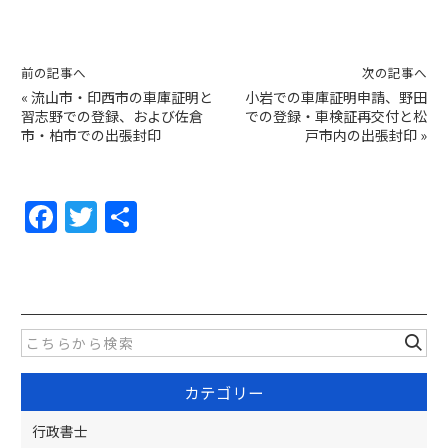
前の記事へ
次の記事へ
«
流山市・印西市の車庫証明と
小岩での車庫証明申請、野田
習志野での登録、および佐倉
での登録・車検証再交付と松
市・柏市での出張封印
戸市内の出張封印
»
F
T
共
a
w
有
c
itt
e
er
b
o
カテゴリー
o
k
行政書士